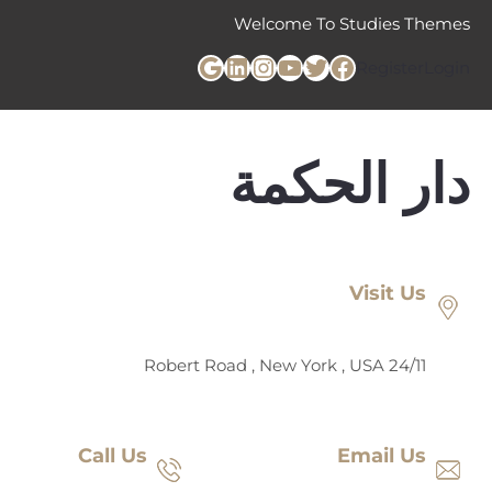
خطى
Welcome To Studies Themes
لى
تويتر
فيسبوك
يوتيوب
لينكد إن
إنستجرام
جوجل
لمحتوى
Register
Login
دار الحكمة
Visit Us
24/11 Robert Road , New York , USA
Call Us
Email Us