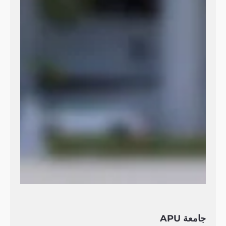
جامعة APU