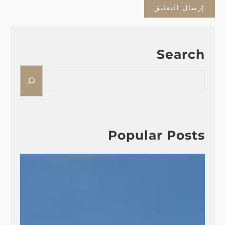
Search
S
e
a
r
c
h
Popular Posts