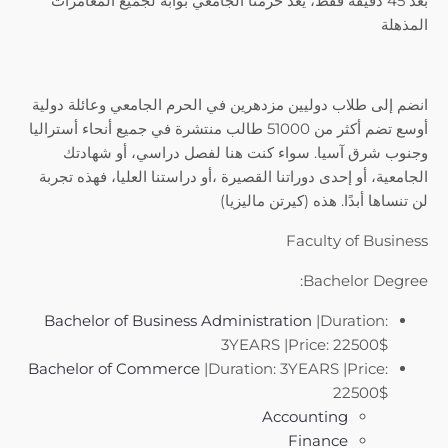
بعد 45 دقيقة فقط، يعد حرمنا الجامعي بوابة لجميع المغامرات
المذهلة
انضم إلى طلاب دوليين مزدهرين في الحرم الجامعي وعائلة دولية
أوسع تضم أكثر من 51000 طالب منتشرة في جميع أنحاء أستراليا
وجنوب شرق آسيا. سواء كنت هنا لفصل دراسي، أو شهادتك
الجامعية، أو إحدى دوراتنا القصيرة ،أو دراستنا العليا، فهذه تجربة
لن تنساها أبدًا. هذه (كيرتن ماليزيا)
Faculty of Business
Bachelor Degree:
Bachelor of Business Administration
|Duration:
3YEARS |Price: 22500$
Bachelor of Commerce
|Duration: 3YEARS |Price:
22500$
Accounting
Finance