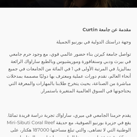
مقدمة عن جامعة Curtin
وجهة دراستك الدولية في بورنيو الجميلة
تواصل جامعة كيرتن بناء حضور عالمي قوي، مع وجود حرم جامعي
في بيرث ودبي وسنغافورة وموريشيوس وبالطبع ساراواك الرائعة
بماليزيا. في المرتبة الأولى في 1 في المائة من الجامعات في جميع
أنحاء العالم، نقدم دورات عملية ومعترف بها دوليًا مصممة بمدخلات
مباشرة من الصناعة، بحيث يتخرج طلابنا بالمهارات والمعرفة التي
يحتاجونها في السوق العالمية المتغيرة باستمرار.
يقدم حرمنا الجامعي في ميري، ساراواك تجربة دراسة فريدة تمامًا.
يقع في جزيرة بورنيو الصوفية، مع حديقة Miri-Sibuti Coral Reef
الوطنية التي لا تضاهى، والتي تبلغ مساحتها 187000 هكتار، على