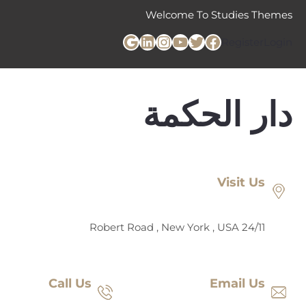
خطى
Welcome To Studies Themes
لى
تويتر
فيسبوك
يوتيوب
لينكد إن
إنستجرام
جوجل
لمحتوى
Register
Login
دار الحكمة
Visit Us
24/11 Robert Road , New York , USA
Call Us
Email Us